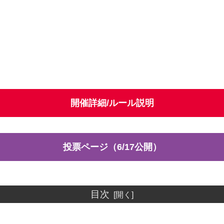
開催詳細/ルール説明
投票ページ（6/17公開）
目次